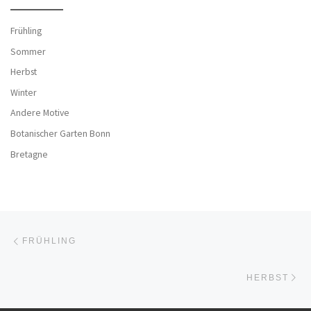
Frühling
Sommer
Herbst
Winter
Andere Motive
Botanischer Garten Bonn
Bretagne
Beitragsnavigation
Vorheriger Beitrag
FRÜHLING
Nä
HERBST