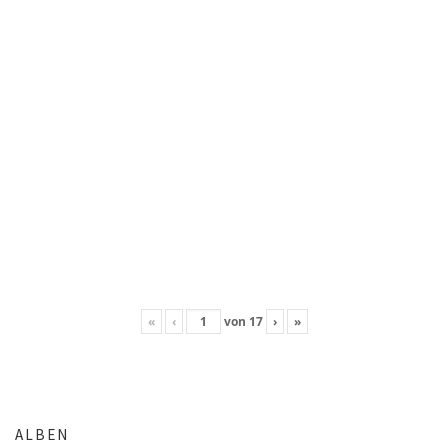
«
‹
von
17
›
»
ALBEN