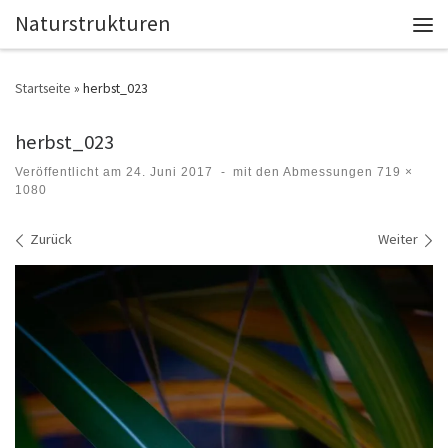
Naturstrukturen
Zum Inhalt springen
Men
Startseite
»
herbst_023
herbst_023
Veröffentlicht am
24. Juni 2017
-
mit den Abmessungen
719 ×
1080
Bilder Navigation
Zurück
Weiter