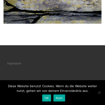
Impressum
Diese Website benutzt Cookies. Wenn du die Website weiter
© 2026
Naturstrukturen
– Alle Rechte vorbehalten
nutzt, gehen wir von deinem Einverständnis aus.
Powered by
WP
– Entworfen mit dem
Customizr-Theme
OK
Nein