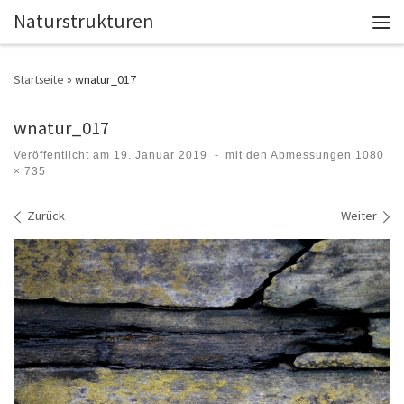
Naturstrukturen
Zum Inhalt springen
Men
Startseite
»
wnatur_017
wnatur_017
Veröffentlicht am
19. Januar 2019
-
mit den Abmessungen
1080
× 735
Bilder Navigation
Zurück
Weiter