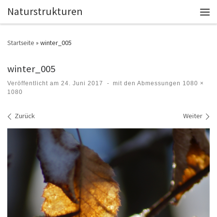
Naturstrukturen
Zum Inhalt springen
Men
Startseite
»
winter_005
winter_005
Veröffentlicht am
24. Juni 2017
-
mit den Abmessungen
1080 ×
1080
Bilder Navigation
Zurück
Weiter