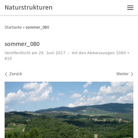
Naturstrukturen
Zum Inhalt springen
Men
Startseite
»
sommer_080
sommer_080
Veröffentlicht am
26. Juni 2017
-
mit den Abmessungen
1080 ×
810
Bilder Navigation
Zurück
Weiter