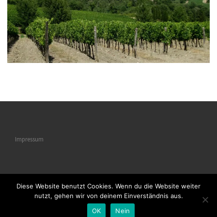
Impressum
Diese Website benutzt Cookies. Wenn du die Website weiter
© 2026
Naturstrukturen
– Alle Rechte vorbehalten
nutzt, gehen wir von deinem Einverständnis aus.
Powered by
WP
– Entworfen mit dem
Customizr-Theme
OK
Nein