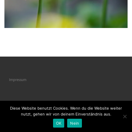
Impressum
Diese Website benutzt Cookies. Wenn du die Website weiter
© 2026
Naturstrukturen
– Alle Rechte vorbehalten
nutzt, gehen wir von deinem Einverständnis aus.
Powered by
WP
– Entworfen mit dem
Customizr-Theme
OK
Nein