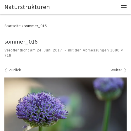
Naturstrukturen
Zum Inhalt springen
Men
Startseite
»
sommer_016
sommer_016
Veröffentlicht am
24. Juni 2017
-
mit den Abmessungen
1080 ×
719
Bilder Navigation
Zurück
Weiter