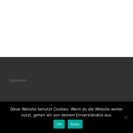
Impressum
Diese Website benutzt Cookies. Wenn du die Website weiter
© 2026
Naturstrukturen
– Alle Rechte vorbehalten
nutzt, gehen wir von deinem Einverständnis aus.
Powered by
WP
– Entworfen mit dem
Customizr-Theme
OK
Nein