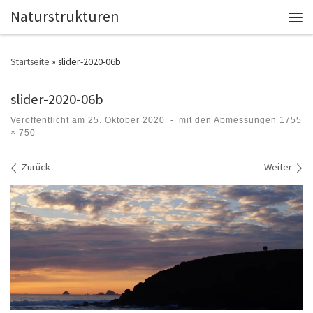
Naturstrukturen
Zum Inhalt springen
Men
Startseite
»
slider-2020-06b
slider-2020-06b
Veröffentlicht am
25. Oktober 2020
-
mit den Abmessungen
1755
× 750
Bilder Navigation
Zurück
Weiter