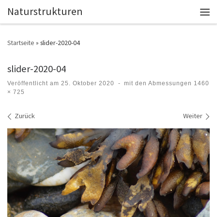
Naturstrukturen
Zum Inhalt springen
Men
Startseite
»
slider-2020-04
slider-2020-04
Veröffentlicht am
25. Oktober 2020
-
mit den Abmessungen
1460
× 725
Bilder Navigation
Zurück
Weiter