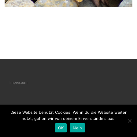
Impressum
Diese Website benutzt Cookies. Wenn du die Website weiter
© 2026
Naturstrukturen
– Alle Rechte vorbehalten
nutzt, gehen wir von deinem Einverständnis aus.
Powered by
WP
– Entworfen mit dem
Customizr-Theme
OK
Nein