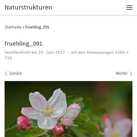
Naturstrukturen
Zum Inhalt springen
Men
Startseite
»
fruehling_091
fruehling_091
Veröffentlicht am
26. Juni 2017
-
mit den Abmessungen
1080 ×
719
Bilder Navigation
Zurück
Weiter