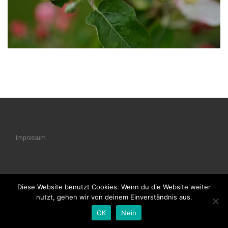
Impressum
Diese Website benutzt Cookies. Wenn du die Website weiter
© 2026
Naturstrukturen
– Alle Rechte vorbehalten
nutzt, gehen wir von deinem Einverständnis aus.
Powered by
WP
– Entworfen mit dem
Customizr-Theme
OK
Nein