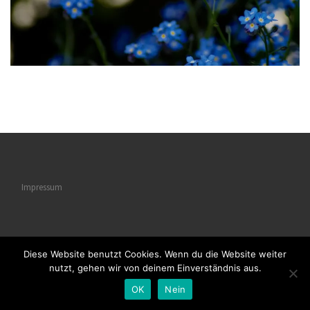
Impressum
Diese Website benutzt Cookies. Wenn du die Website weiter
© 2026
Naturstrukturen
– Alle Rechte vorbehalten
nutzt, gehen wir von deinem Einverständnis aus.
Powered by
WP
– Entworfen mit dem
Customizr-Theme
OK
Nein