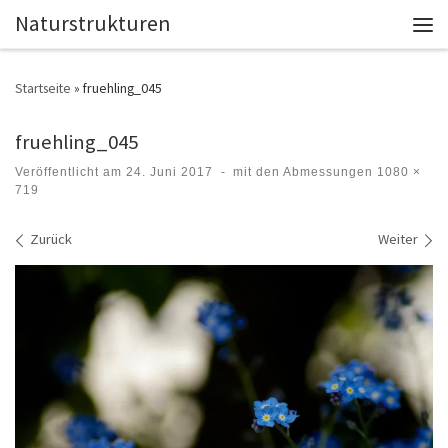
Naturstrukturen
Zum Inhalt springen
Men
Startseite
»
fruehling_045
fruehling_045
Veröffentlicht am
24. Juni 2017
-
mit den Abmessungen
1080 ×
719
Bilder Navigation
Zurück
Weiter