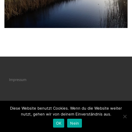
Impressum
Diese Website benutzt Cookies. Wenn du die Website weiter
© 2026
Naturstrukturen
– Alle Rechte vorbehalten
nutzt, gehen wir von deinem Einverständnis aus.
Powered by
WP
– Entworfen mit dem
Customizr-Theme
OK
Nein