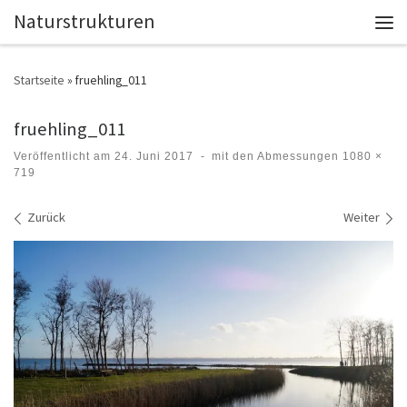
Naturstrukturen
Zum Inhalt springen
Men
Startseite
»
fruehling_011
fruehling_011
Veröffentlicht am
24. Juni 2017
-
mit den Abmessungen
1080 ×
719
Bilder Navigation
Zurück
Weiter