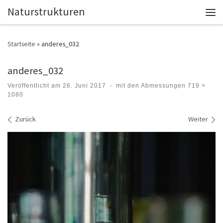
Naturstrukturen
Zum Inhalt springen
Men
Startseite
»
anderes_032
anderes_032
Veröffentlicht am
26. Juni 2017
-
mit den Abmessungen
719 ×
1080
Bilder Navigation
Zurück
Weiter