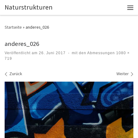
Naturstrukturen
Zum Inhalt springen
Men
Startseite
»
anderes_026
anderes_026
Veröffentlicht am
26. Juni 2017
-
mit den Abmessungen
1080 ×
719
Bilder Navigation
Zurück
Weiter