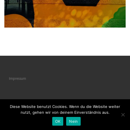
Impressum
Diese Website benutzt Cookies. Wenn du die Website weiter
© 2026
Naturstrukturen
– Alle Rechte vorbehalten
nutzt, gehen wir von deinem Einverständnis aus.
Powered by
WP
– Entworfen mit dem
Customizr-Theme
OK
Nein