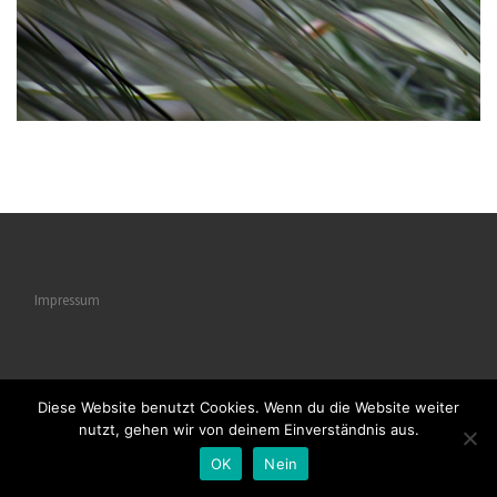
Impressum
Diese Website benutzt Cookies. Wenn du die Website weiter
© 2026
Naturstrukturen
– Alle Rechte vorbehalten
nutzt, gehen wir von deinem Einverständnis aus.
Powered by
WP
– Entworfen mit dem
Customizr-Theme
OK
Nein