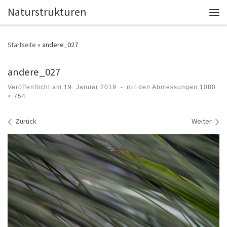
Naturstrukturen
Zum Inhalt springen
Men
Startseite
»
andere_027
andere_027
Veröffentlicht am
19. Januar 2019
-
mit den Abmessungen
1080
× 754
Bilder Navigation
Zurück
Weiter